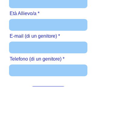
Età Allievo/a
E-mail (di un genitore)
Telefono (di un genitore)
INVIA
Artu Associazione Genitori
APS
via Nicola Maria Nicolai 85, 00156 - Roma