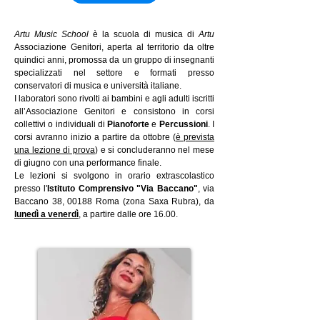
Artu Music School
è la scuola di musica di
Artu
Associazione Genitori, aperta al territorio da oltre
quindici anni, promossa da un gruppo di insegnanti
specializzati nel settore e formati presso
conservatori di musica e università italiane.
I laboratori sono rivolti ai bambini e agli adulti iscritti
all’Associazione Genitori e consistono in corsi
collettivi o individuali di
Pianoforte
e
Percussioni
. I
corsi avranno inizio a partire da ottobre (
è prevista
una lezione di prova
) e si concluderanno nel mese
di giugno con una performance finale.
Le lezioni si svolgono in orario extrascolastico
presso
l'
Istituto Comprensivo "Via Baccano"
,
v
ia
Baccano 38, 00188 Roma (zona Saxa Rubra)
,
da
lunedì a venerdì
, a partire dalle ore 16.00
.