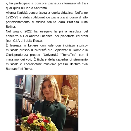
-, ha partecipato a concorsi pianistici internazionali tra i
quali quelli di Pisa e Sanremo.
Alterna l’attività concertistica a quella didattica. Nell’anno
1992-‘93 è stata collaboratrice pianistica al corso di alto
perfezionamento di violino tenuto dalla Prof.ssa Nina
Beilina.
Nel giugno 2022 ha eseguito la prima assoluta del
concerto n.1 di Andrea Lucchesi per pianoforte ed archi
(con Gli Archi della Rosa).
È laureata in Lettere con lode con indirizzo storico-
musicale presso l’Università “La Sapienza” di Roma e in
Giurisprudenza presso l’Università “RomaTre” con il
massimo dei voti. È titolare della cattedra di strumento
musicale e coordinatore musicale presso l’Istituto “Via
Baccano” di Roma.