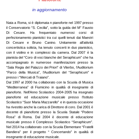
in aggiornamento
Nata a Roma, si è diplomata n pianoforte nel 1997 presso
il Conservatorio “S. Cecilia”, sotto la guida del M° Fausto
Di Cesare. Ha frequentato numerosi corsi di
perfezionamento pianistici tra cui quelli tenuti dai Maestri
Di Cesare e Bruno Canino. Unitamente all’attività
concertistica solista, ha tenuto concerti in duo pianistico,
con il violino e in complessi da camera. Dal 2007 è la
pianista del “Coro di voci bianche del Seraphicum” che ha
accompagnato in numerose manifestazioni presso la
“Sala Regia del Palazzo dei Priori” di Viterbo, l’Auditorium
“Parco della Musica”, l’Auditorium del “Seraphicum” e
presso i “Mercati di Traiano”.
Dal 1997 al 2000 ha collaborato con la Scuola di Musica
“Mediterranea” di Fiumicino in qualità di insegnante di
pianoforte. Nell’Anno Scolastico
2004-2005
ha insegnato
pianoforte ed educazione musicale presso l’Istituto
Scolastico “Suor Maria Mazzarello” e in questa occasione
ha rivestito anche la carica di Direttore di coro. Dal 2001 è
docente di pianoforte presso la Scuola Statale “Podere
Rosa” di Roma. Dal 2004 è docente di educazione
musicale presso il Complesso Scolastico “Seraphicum”.
Nel 2014 ha collaborato con la Scuola Elementare “Fratelli
Bandiera” per il progetto “ Concertando” in qualità di
insegnante di educazione musicale.