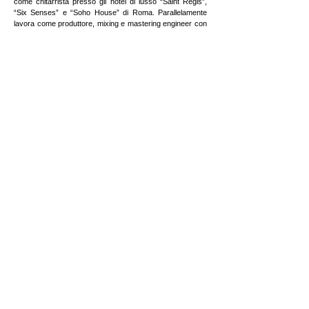
come chitarrista presso gli hotel di lusso “Saint Regis”,
“Six Senses” e “Soho House” di Roma. Parallelamente
lavora come produttore, mixing e mastering engineer con
artisti della scena urban italiana. Dal 2018 inizia la sua
attività di insegnamento in diverse scuole di musica per
lezioni individuali e laboratori di musica d’insieme. Nel
2021 svolge l’attività di tirocinio Erasmus in qualità di
docente presso SRH Hochschule (Berlino), organizzando
inoltre due seminari in lingua inglese: “Take your song to
the next level” (scrittura e arrangiamento pop per
songwriters) e “Guitar effects workshop” (uso
dell’effettistica per chitarristi).