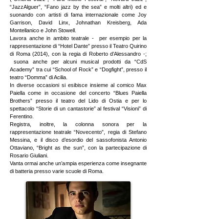
“JazzAlguer”, “Fano jazz by the sea” e molti altri) ed e
suonando con artisti di fama internazionale come Joy
Garrison, David Linx, Johnathan Kreisberg, Ada
Montellanico e John Stowell.
Lavora anche in ambito teatrale - per esempio per la
rappresentazione di “Hotel Dante” presso il Teatro Quirino
di Roma (2014), con la regia di Roberto d’Alessandro -;
suona anche per alcuni musical prodotti da “CdS
Academy” tra cui “School of Rock” e “Dogfight”, presso il
teatro “Domma” di Acilia.
In diverse occasioni si esibisce insieme al comico Max
Paiella come in occasione del concerto “Blues Paiella
Brothers” presso il teatro del Lido di Ostia e per lo
spettacolo “Storie di un cantastorie” al festival “Visioni” di
Ferentino.
Registra, inoltre, la colonna sonora per la
rappresentazione teatrale “Novecento”, regia di Stefano
Messina, e il disco d’esordio del sassofonista Antonio
Ottaviano, “Bright as the sun”, con la partecipazione di
Rosario Giuliani.
Vanta ormai anche un’ampia esperienza come insegnante
di batteria presso varie scuole di Roma.