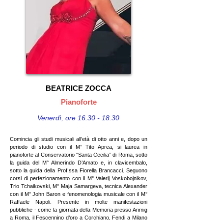
BEATRICE ZOCCA
Pianoforte
Venerdì
​, ore
16.30 - 18.30
Comincia gli studi musicali all’età di otto anni e, dopo un
periodo di studio con il M° Tito Aprea, si laurea in
pianoforte al Conservatorio “Santa Cecilia” di Roma, sotto
la guida del M° Almerindo D’Amato e, in clavicembalo,
sotto la guida della Prof.ssa Fiorella Brancacci. Seguono
corsi di perfezionamento con il M° Valerij Voskobojnikov,
Trio Tchaikovski, M° Maja Samargeva, tecnica Alexander
con il M° John Baron e fenomenologia musicale con il M°
Raffaele Napoli. Presente in molte manifestazioni
pubbliche - come la giornata della Memoria presso Anmig
a Roma, il Fescennino d’oro a Corchiano, Fendi a Milano