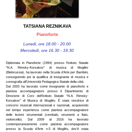
TATSIANA REZNIKAVA
Pianoforte
Lunedì
​,
ore
18.00 - 20.00
Mercoledì, ore
16.30 - 19.30
Diplomata in Pianoforte (1994) presso l’Istituto Statale
“N.A. Rimsky-Korsakov” di musica di Mogilëv
(Bielorussia), ha lavorato nella Scuola d’Arte per Bambini,
conseguendo poi la qualifica di insegnante di musica e
coreografia all’Università Pedagogica Statale della città.
Dal 2003 ha lavorato come insegnante di pianoforte e
pianista accompagnatore presso il Dipartimento di
Direzione di Coro dell’Istituto Statale “N.A. Rimsky-
Korsakov” di Musica di Mogilëv. È stata vincitrice di
concorsi musicali internazionali e nazionali, acquisendo
nel tempo esperienza come pianista accompagnatore
delle lezioni strumentali (cembalo, strumenti a fiato,
violoncello). Dal 2009 al 2016 ha lavorato
contemporaneamente come pianista accompagnatore
presso la Scuola d’Arte n.5 di Mogilëv, dov’è stata