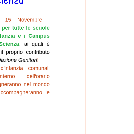
Sono partiti il 15 Novembre i 
per tutte le scuole 
nfanzia e i Campus 
 Scienza
, 
ai quali è 
l proprio contributo 
iazione Genitori
!
infanzia comunali 
terno dell'orario 
agneranno nel mondo 
accompagneranno le 