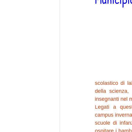
scolastico di 
della scienza,
insegnanti nel 
Legati a quest
campus invernal
scuole di infanz
ospitare i bambi