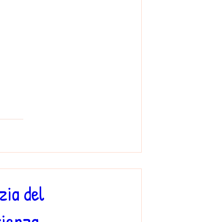
zia del
cienza