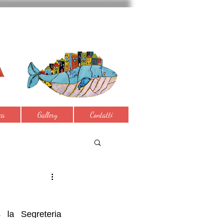
ca
Gallery
Contatti
3
 la Segreteria 