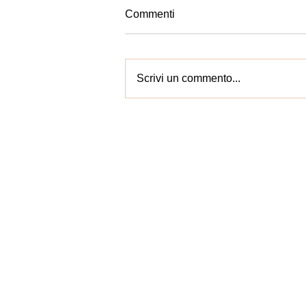
Commenti
Scrivi un commento...
"Inquadriamoci" - Laboratorio
di Cinema e Storytelling (A.S.
2025/2026)