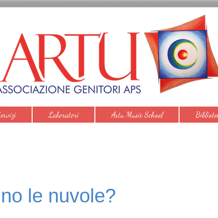
ervizi
Laboratori
Artu Music School
Bibliote
no le nuvole?